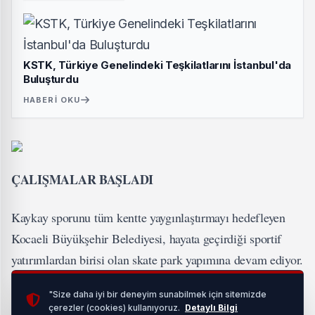
KSTK, Türkiye Genelindeki Teşkilatlarını İstanbul'da
Buluşturdu
HABERI OKU
ÇALIŞMALAR BAŞLADI
Kaykay sporunu tüm kentte yaygınlaştırmayı hedefleyen
Kocaeli Büyükşehir Belediyesi, hayata geçirdiği sportif
yatırımlardan birisi olan skate park yapımına devam ediyor.
İlkini Sekapark sahili Kocaeli Kongre Merkezi yanında
"Size daha iyi bir deneyim sunabilmek için sitemizde
yapan Büyükşehir Belediyesi daha sonra Başiskele, Körfez,
çerezler (cookies) kullanıyoruz.
Detaylı Bilgi