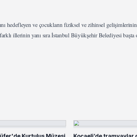
ını hedefleyen ve çocukların fiziksel ve zihinsel gelişimlerinin
arklı illerinin yanı sıra İstanbul Büyükşehir Belediyesi başta
lüfer'de Kurtuluş Müzesi
Kocaeli’de tramvaylar çi