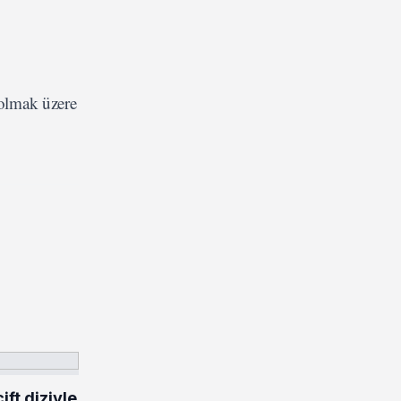
 olmak üzere
ft diziyle