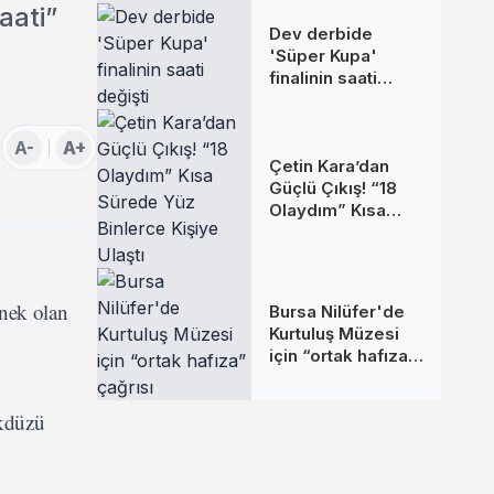
aati”
Dev derbide
'Süper Kupa'
finalinin saati
değişti
A-
A+
Çetin Kara’dan
Güçlü Çıkış! “18
Olaydım” Kısa
Sürede Yüz
Binlerce Kişiye
Ulaştı
rnek olan
Bursa Nilüfer'de
Kurtuluş Müzesi
için “ortak hafıza”
çağrısı
ikdüzü