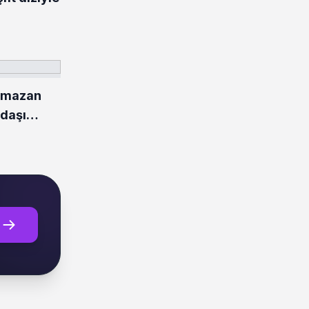
amazan
ndaşı