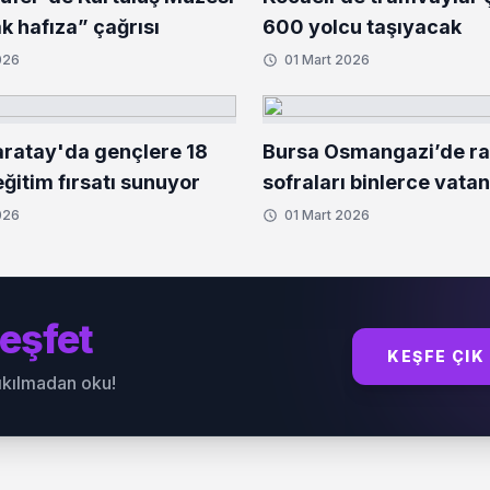
ak hafıza” çağrısı
600 yolcu taşıyacak
026
01 Mart 2026
ratay'da gençlere 18
Bursa Osmangazi’de r
ğitim fırsatı sunuyor
sofraları binlerce vata
buluşturuyor
026
01 Mart 2026
eşfet
KEŞFE ÇIK
sıkılmadan oku!