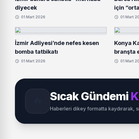
diyecek
için “ort
01 Mart 2026
01 Mart 2
İzmir Adliyesi’nde nefes kesen
Konya Ka
bomba tatbikatı
branşta e
01 Mart 2026
01 Mart 2
Sıcak Gündemi
K
🔥
Haberleri dikey formatta kaydırarak, 