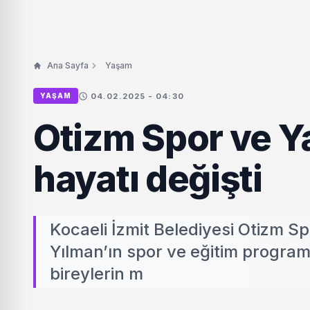
Ana Sayfa
Yaşam
04.02.2025 - 04:30
YAŞAM
Otizm Spor ve Y
hayatı değişti
Kocaeli İzmit Belediyesi Otizm S
Yılman’ın spor ve eğitim program
bireylerin m