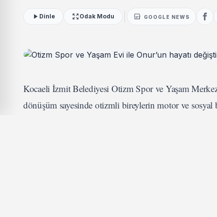
Dinle
Odak Modu
GOOGLE NEWS
Kocaeli İzmit Belediyesi Otizm Spor ve Yaşam Merkezi
dönüşüm sayesinde otizmli bireylerin motor ve sosyal bec
KOCAELİ (İGFA) -
İzmit Belediyesinin hayata geçi
artırmayı hedefleyen kapsamlı eğitim ve spor program
sunduğu imkanlardan faydalanan ve gelişiminde gözle g
İLGİNİZİ ÇEKEBİLİR