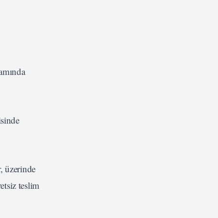
samında
isinde
, üzerinde
tsiz teslim