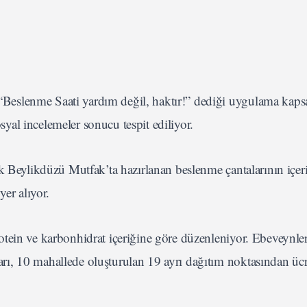
Beslenme Saati yardım değil, haktır!” dediği uygulama kap
osyal incelemeler sonucu tespit ediliyor.
k Beylikdüzü Mutfak’ta hazırlanan beslenme çantalarının içer
yer alıyor.
tein ve karbonhidrat içeriğine göre düzenleniyor. Ebeveynler
ı, 10 mahallede oluşturulan 19 ayrı dağıtım noktasından ücre