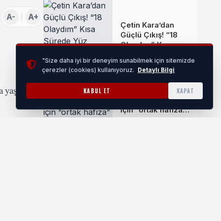
A-
A+
Çetin Kara’dan
Güçlü Çıkış! “18
Olaydım” Kısa
Sürede Yüz
"Size daha iyi bir deneyim sunabilmek için sitemizde
Binlerce Kişiye
çerezler (cookies) kullanıyoruz.
Detaylı Bilgi
Ulaştı
a yaşadığı
Bursa Nilüfer'de
KABUL ET
KAPAT
Kurtuluş Müzesi
için “ortak hafıza”
çağrısı
alitesini
ezin