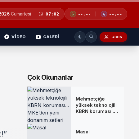
 2026
Cumartesi
07:02
--.--
--.--
VİDEO
GALERİ
GIRIŞ
Çok Okunanlar
Mehmetçiğe
yüksek teknolojili
KBRN koruması...
MKE’den yeni
donanım setleri
Masal
!”