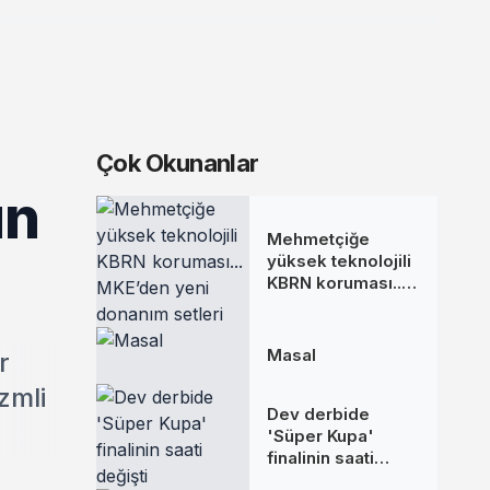
Çok Okunanlar
un
Mehmetçiğe
yüksek teknolojili
KBRN koruması...
MKE’den yeni
donanım setleri
Masal
r
zmli
Dev derbide
'Süper Kupa'
finalinin saati
değişti