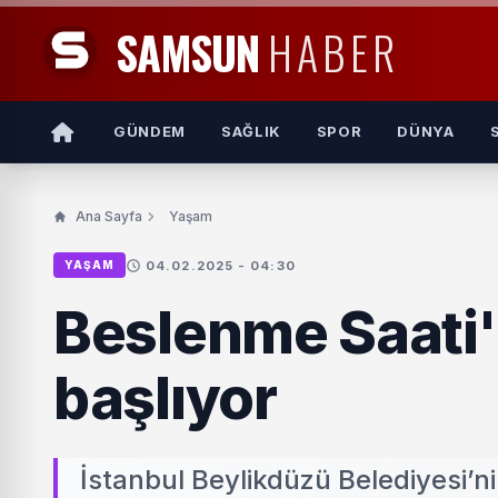
SAMSUN
HABER
GÜNDEM
SAĞLIK
SPOR
DÜNYA
Ana Sayfa
Yaşam
04.02.2025 - 04:30
YAŞAM
Beslenme Saati
başlıyor
İstanbul Beylikdüzü Belediyesi’n