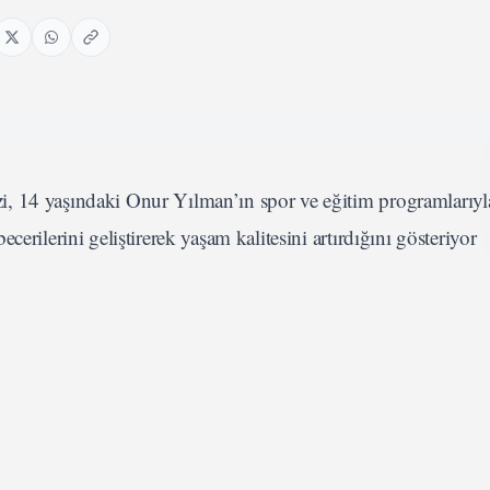
, 14 yaşındaki Onur Yılman’ın spor ve eğitim programlarıyl
erilerini geliştirerek yaşam kalitesini artırdığını gösteriyor
rdiği Otizm Spor ve Yaşam Merkezi, otizmli bireylerin yaşam k
larıyla dikkat çekiyor. 14 yaşındaki Onur Yılman da, bu merk
örülür ilerleme kaydeden özel bireylerden sadece biri.