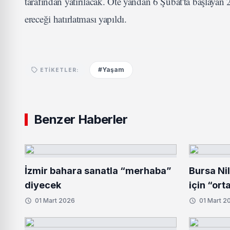
tarafından yatırılacak. Öte yandan 6 Şubat'ta başlaya
ereceği hatırlatması yapıldı.
#Yaşam
ETIKETLER:
Benzer Haberler
İzmir bahara sanatla “merhaba”
Bursa Ni
diyecek
için “ort
01 Mart 2026
01 Mart 2