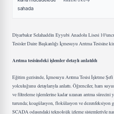
HABERI OKU
Diyarbakır Selahaddin Eyyubi Anadolu Lisesi 10'uncu
Tesisler Daire Başkanlığı İçmesuyu Arıtma Tesisine ki
Arıtma tesisindeki işlemler detaylı anlatıldı
Eğitim gezisinde, İçmesuyu Arıtma Tesisi İşletme Şefi
yolculuğunu detaylarıyla anlattı. Öğrenciler, ham su
ve filtreleme işlemlerine kadar uzanan arıtma sürecini
turunda; koagülasyon, flokülasyon ve dezenfeksiyon gi
SCADA odasındaki teknolojik izleme sistemleriyle nasıl k