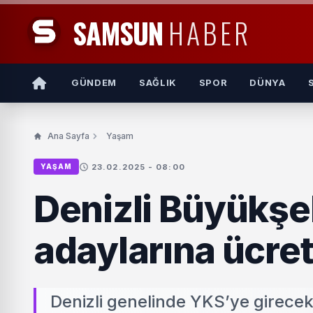
SAMSUN
HABER
GÜNDEM
SAĞLIK
SPOR
DÜNYA
Ana Sayfa
Yaşam
23.02.2025 - 08:00
YAŞAM
Denizli Büyükşe
adaylarına ücre
Denizli genelinde YKS’ye girecek