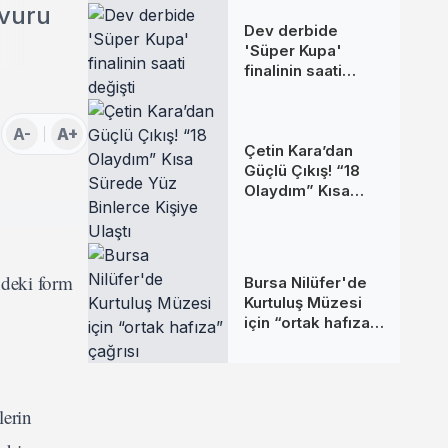
şvuru
Dev derbide
'Süper Kupa'
finalinin saati
değişti
A-
A+
Çetin Kara’dan
Güçlü Çıkış! “18
Olaydım” Kısa
Sürede Yüz
Binlerce Kişiye
Ulaştı
ndeki form
Bursa Nilüfer'de
Kurtuluş Müzesi
için “ortak hafıza”
çağrısı
lerin