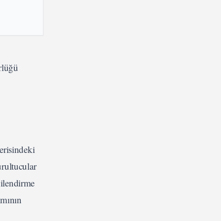
rlüğü
erisindeki
rultucular
gilendirme
ımının