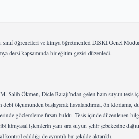
 sınıf öğrencileri ve kimya öğretmenleri DİSKİ Genel Müdü
mya dersi kapsamında bir eğitim gezisi düzenledi.
 M. Salih Ökmen, Dicle Barajı’ndan gelen ham suyun tesis iç
yun debi ölçümünden başlayarak havalandırma, ön klorlama, du
 yerinde gözlemleme fırsatı buldu. Tesis içinde düzenlenen bil
bi kimyasal işlemlerin yanı sıra suyun şehir şebekesine dağıt
ontrol edildiği de ayrıntılı bir şekilde aktarıldı.