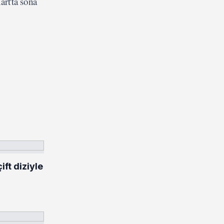
rt'ta sona
ft diziyle