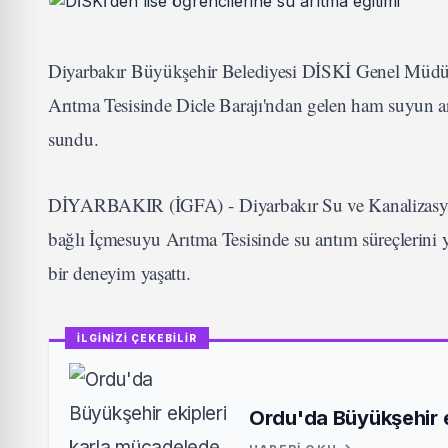
Diyarbakır Büyükşehir Belediyesi DİSKİ Genel Müdür
Arıtma Tesisinde Dicle Barajı'ndan gelen ham suyun ar
sundu.
DİYARBAKIR (İGFA) - Diyarbakır Su ve Kanalizasyon
bağlı İçmesuyu Arıtma Tesisinde su arıtım süreçlerini y
bir deneyim yaşattı.
İLGİNİZİ ÇEKEBİLİR
Ordu'da Büyükşehir 