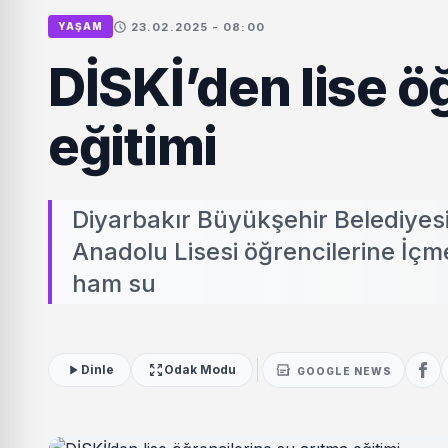
23.02.2025 - 08:00
YAŞAM
DİSKİ’den lise ö
eğitimi
Diyarbakır Büyükşehir Belediyes
Anadolu Lisesi öğrencilerine İçm
ham su
Dinle
Odak Modu
GOOGLE NEWS