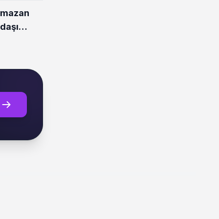
amazan
ndaşı