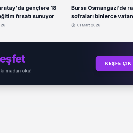
ratay'da gençlere 18
Bursa Osmangazi’de r
ğitim fırsatı sunuyor
sofraları binlerce vata
buluşturuyor
026
01 Mart 2026
eşfet
KEŞFE ÇIK
sıkılmadan oku!