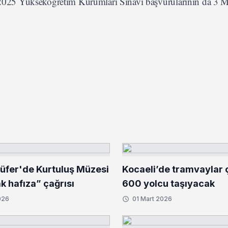
n 2025 Yükseköğretim Kurumları Sınavı başvurularının da 3 Ma
lüfer'de Kurtuluş Müzesi
Kocaeli’de tramvaylar çi
ak hafıza” çağrısı
600 yolcu taşıyacak
026
01 Mart 2026