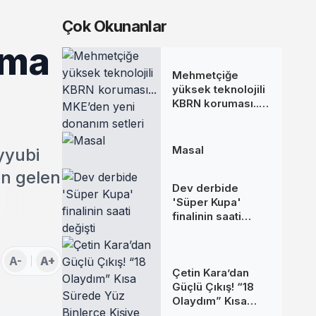
Çok Okunanlar
tma
Mehmetçiğe
yüksek teknolojili
KBRN koruması...
MKE’den yeni
donanım setleri
Masal
yyubi
an gelen
Dev derbide
'Süper Kupa'
finalinin saati
değişti
A-
A+
Çetin Kara’dan
Güçlü Çıkış! “18
Olaydım” Kısa
Sürede Yüz