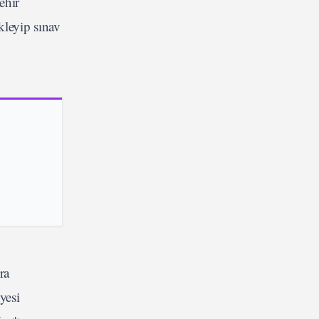
ehir
kleyip sınav
ra
yesi