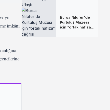
Binlerce Kişiye
Ulaştı
esuyu
Bursa Nilüfer'de
Kurtuluş Müzesi
irme imkânı
için “ortak hafıza”
çağrısı
kanlığına
rencilerine