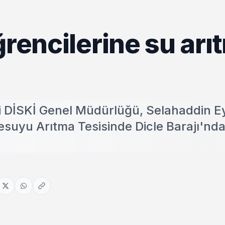
ğrencilerine su arı
i DİSKİ Genel Müdürlüğü, Selahaddin E
esuyu Arıtma Tesisinde Dicle Barajı'nd