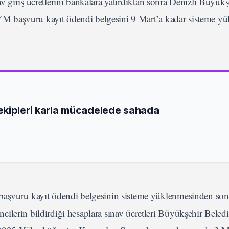
ınav giriş ücretlerini bankalara yatırdıktan sonra Denizli Büyükş
ÖSYM başvuru kayıt ödendi belgesini 9 Mart’a kadar sisteme yü
ekipleri karla mücadelede sahada
başvuru kayıt ödendi belgesinin sisteme yüklenmesinden son
ilerin bildirdiği hesaplara sınav ücretleri Büyükşehir Beledi