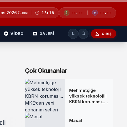
tos 2026
Cuma
13:16
--.--
--.--
VİDEO
GALERİ
GIRIŞ
Çok Okunanlar
Mehmetçiğe
yüksek teknolojili
KBRN koruması...
MKE’den yeni
donanım setleri
Masal
li