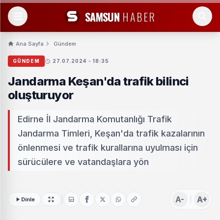
SAMSUN
HABER
Ana Sayfa
Gündem
GÜNDEM
27.07.2024 - 18:35
Jandarma Keşan'da trafik bilinci
oluşturuyor
Edirne İl Jandarma Komutanlığı Trafik
Jandarma Timleri, Keşan'da trafik kazalarının
önlenmesi ve trafik kurallarına uyulması için
sürücülere ve vatandaşlara yön
A-
A+
Dinle