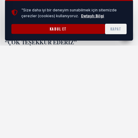
KSTK, Türkiye Genelindeki Teşkilatlarını İstanbul'da
Buluşturdu
"Size daha iyi bir deneyim sunabilmek için sitemizde
çerezler (cookies) kullanıyoruz.
Detaylı Bilgi
HABERI OKU
KABUL ET
KAPAT
“ÇOK TEŞEKKÜR EDERİZ”
Tüm Bel-Sen Kocaeli Şubesi tarafından yapılan paylaşımda
şu ifadelere yer verildi; “Çalışanların mali ve sosyal hakları
konusunda bütçenin el verdiği ölçüde en üst sınırdan
ödenmesi yönünde irade gösteren ve çalışanları her türlü
haklarında yanlarında olan Belediye Başkanımız Sayın
Fatma Kaplan Hürriyet’e çok teşekkür ederiz.”
#Gündem
ETIKETLER: