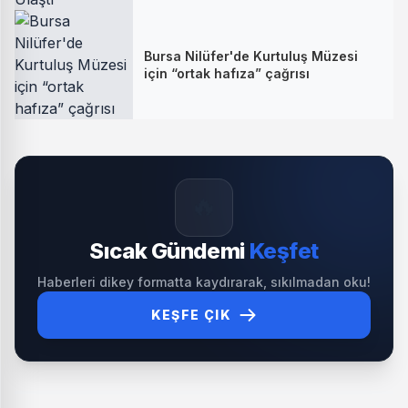
Bursa Nilüfer'de Kurtuluş Müzesi
için “ortak hafıza” çağrısı
🔥
Sıcak Gündemi
Keşfet
Haberleri dikey formatta kaydırarak, sıkılmadan oku!
KEŞFE ÇIK