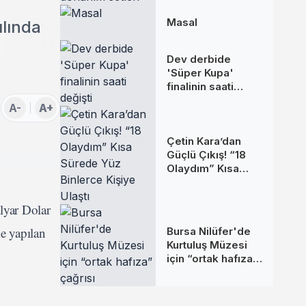
donanım setleri
Masal
ılında
a
Dev derbide
'Süper Kupa'
finalinin saati
değişti
A-
A+
Çetin Kara’dan
Güçlü Çıkış! “18
Olaydım” Kısa
Sürede Yüz
Binlerce Kişiye
ilyar Dolar
Ulaştı
le yapılan
Bursa Nilüfer'de
Kurtuluş Müzesi
için “ortak hafıza”
çağrısı