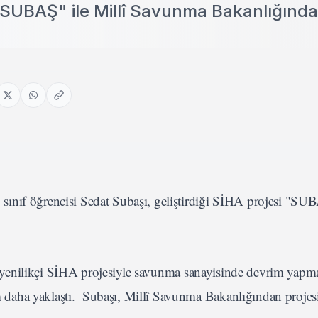
i "SUBAŞ" ile Millî Savunma Bakanlığınd
ınıf öğrencisi Sedat Subaşı, geliştirdiği SİHA projesi "SUB
ği yenilikçi SİHA projesiyle savunma sanayisinde devrim yapm
dım daha yaklaştı. Subaşı, Millî Savunma Bakanlığından projes