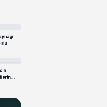
kaynağı
oldu
cih
lerin