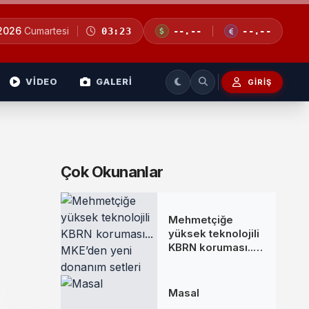
 2026
Cumartesi
03:23
--.--
--.--
VİDEO
GALERİ
GIRIŞ
Çok Okunanlar
Mehmetçiğe
yüksek teknolojili
KBRN koruması...
MKE’den yeni
donanım setleri
Masal