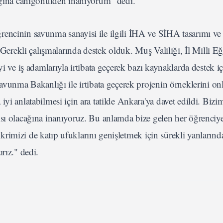
cağına canıgönülden inanıyorum" dedi.
nin savunma sanayisi ile ilgili İHA ve SİHA tasarımı ve p
"Gerekli çalışmalarında destek olduk. Muş Valiliği, İl Milli E
i ve iş adamlarıyla irtibata geçerek bazı kaynaklarda destek i
avunma Bakanlığı ile irtibata geçerek projenin örneklerini on
yi anlatabilmesi için ara tatilde Ankara'ya davet edildi. Bizi
ısı olacağına inanıyoruz. Bu anlamda bize gelen her öğrenciy
fikrimizi de katıp ufuklarını genişletmek için sürekli yanlarınd
rız." dedi.