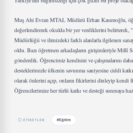
Türkiye'nin bağımsızlığı için çok güzel bir proje ola
Muş Ahi Evran MTAL Müdürü Erhan Kasımoğlu, öğrenci
değerlendirerek okulda bir yer verdiklerini belirterek, 
Müdürlüğü ve ilimizdeki farklı alanlarla ilgilenen sanay
oldu. Bazı öğretmen arkadaşların girişimleriyle Millî S
gönderdik. Öğrencimiz kendisini ve çalışmalarını daha i
desteklerimizle ülkenin savunma saniyesine ciddi katk
olarak önlerini açıp, onların fikirlerini dinleyip kendi 
Öğrencilerimize her türlü katkı ve desteği sunmaya hazı
#Eğitim
ETIKETLER: