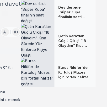
an davet
Dev derbide
'Süper Kupa'
finalinin saati
değişti
A-
A+
Çetin Kara’dan
Güçlü Çıkış! “18
Olaydım” Kısa
Sürede Yüz
Binlerce Kişiye
Ulaştı
AŞ" ile
Bursa Nilüfer'de
Kurtuluş Müzesi
için “ortak hafıza”
çağrısı
aya
ini tanıtmak