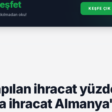
eşfet
KEŞFE ÇIK
sıkılmadan oku!
apılan ihracat yüzd
zla ihracat Almanya