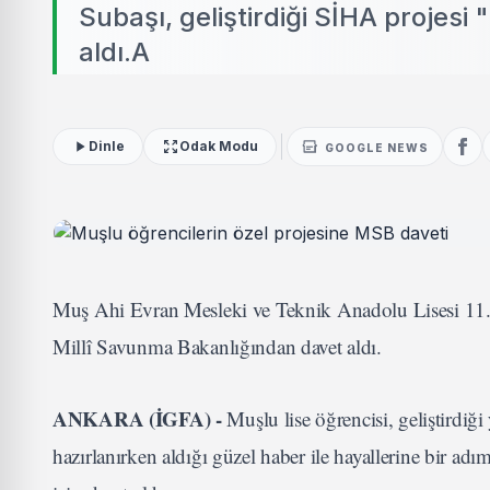
Subaşı, geliştirdiği SİHA projes
aldı.A
Dinle
Odak Modu
GOOGLE NEWS
Muş Ahi Evran Mesleki ve Teknik Anadolu Lisesi 11. s
Millî Savunma Bakanlığından davet aldı.
ANKARA (İGFA) -
Muşlu lise öğrencisi, geliştirdi
hazırlanırken aldığı güzel haber ile hayallerine bir a