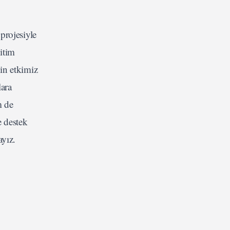
rojesiyle
ğitim
çin etkimiz
lara
m de
e destek
ayız.