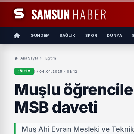
SAMSUN
HABER
GÜNDEM
SAĞLIK
SPOR
DÜNYA
Ana Sayfa
Eğitim
04.01.2025 - 01:12
EĞITIM
Muşlu öğrenciler
MSB daveti
Muş Ahi Evran Mesleki ve Teknik 