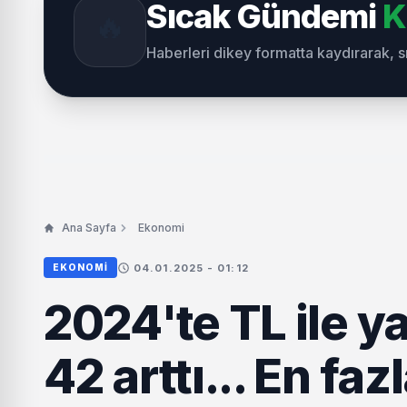
Sıcak Gündemi
K
🔥
Haberleri dikey formatta kaydırarak, 
Ana Sayfa
Ekonomi
04.01.2025 - 01:12
EKONOMI
2024'te TL ile y
42 arttı... En fa