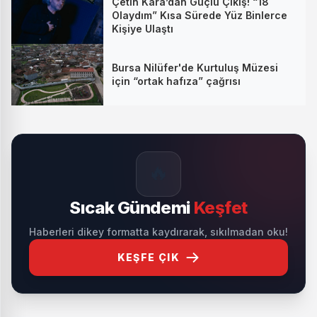
Çetin Kara’dan Güçlü Çıkış! “18
Olaydım” Kısa Sürede Yüz Binlerce
Kişiye Ulaştı
Bursa Nilüfer'de Kurtuluş Müzesi
için “ortak hafıza” çağrısı
🔥
Sıcak Gündemi
Keşfet
Haberleri dikey formatta kaydırarak, sıkılmadan oku!
KEŞFE ÇIK