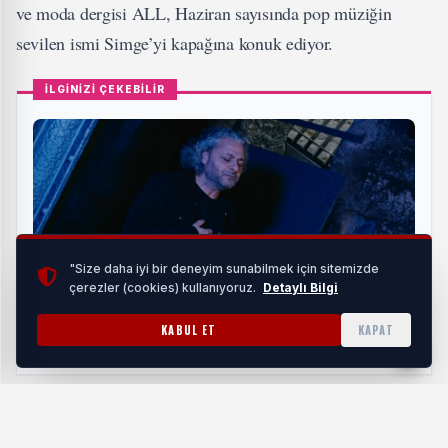
ve moda dergisi ALL, Haziran sayısında pop müziğin
sevilen ismi Simge’yi kapağına konuk ediyor.
İLGİNİZİ ÇEKEBİLİR
"Size daha iyi bir deneyim sunabilmek için sitemizde
çerezler (cookies) kullanıyoruz.
Detaylı Bilgi
Çetin Kara’dan Güçlü Çıkış! “18 Olaydım” Kısa
Sürede Yüz Binlerce Kişiye Ulaştı
KABUL ET
KAPAT
HABERI OKU
20 Haziran Cuma günü yeni şarkısı “Mucize” ile