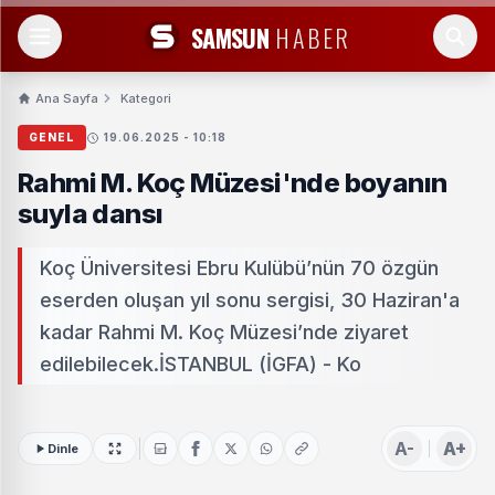
SAMSUN
HABER
Ana Sayfa
Kategori
GENEL
19.06.2025 - 10:18
Rahmi M. Koç Müzesi'nde boyanın
suyla dansı
Koç Üniversitesi Ebru Kulübü’nün 70 özgün
eserden oluşan yıl sonu sergisi, 30 Haziran'a
kadar Rahmi M. Koç Müzesi’nde ziyaret
edilebilecek.İSTANBUL (İGFA) - Ko
A-
A+
Dinle