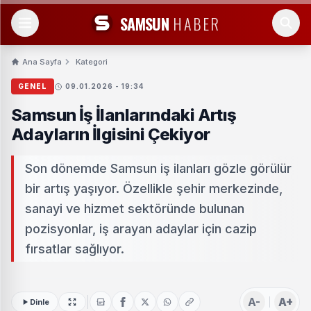
SAMSUN
HABER
Ana Sayfa
Kategori
GENEL
09.01.2026 - 19:34
Samsun İş İlanlarındaki Artış
Adayların İlgisini Çekiyor
Son dönemde Samsun iş ilanları gözle görülür
bir artış yaşıyor. Özellikle şehir merkezinde,
sanayi ve hizmet sektöründe bulunan
pozisyonlar, iş arayan adaylar için cazip
fırsatlar sağlıyor.
A-
A+
Dinle