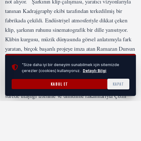
not alıyor. Şarkının klip çalışması, yaratıcı vizyonlarıyla
tanınan Kadrajgraphy ekibi tarafından terkedilmiş bir
fabrikada çekildi. Endüstriyel atmosferiyle dikkat çeken
klip, şarkının ruhunu sinematografik bir dille yansıtıyor.
Klibin kurgusu, müzik dünyasında görsel anlatımıyla fark
yaratan, birçok başarılı projeye imza atan Ramazan Dursun
ve Kasım Türküncü tarafından gerçekleştirildi. İkilinin
"Size daha iyi bir deneyim sunabilmek için sitemizde
güçlü ritim duygusu ve çarpıcı geçişleri, klibi sıradan bir
çerezler (cookies) kullanıyoruz.
Detaylı Bilgi
video olmaktan çıkararak izleyiciyi içine çeken etkileyici
KABUL ET
KAPAT
bir görsel şölene dönüştürüyor. “18 Olaydım”, kısa
sürede ulaştığı izlenme ve dinlenme rakamlarıyla Çetin
Kara’nın müzik kariyerinde ciddi ve kalıcı bir çıkış olarak
değerlendiriliyor. Sanatçı, bu projeyle sektörde adından
uzun süre söz ettireceğinin sinyallerini veriyor. Çetin
Kara’nın ses getiren teklisi “18 Olaydım”, Şahin Özer