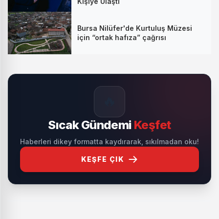
Kişiye Ulaştı
Bursa Nilüfer'de Kurtuluş Müzesi
için “ortak hafıza” çağrısı
🔥
Sıcak Gündemi
Keşfet
Haberleri dikey formatta kaydırarak, sıkılmadan oku!
KEŞFE ÇIK