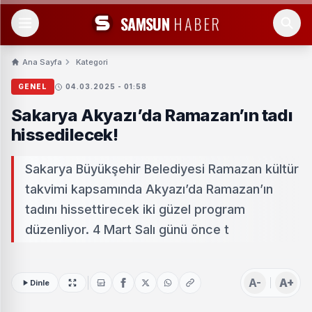
SAMSUN
HABER
Ana Sayfa
Kategori
GENEL
04.03.2025 - 01:58
Sakarya Akyazı’da Ramazan’ın tadı
hissedilecek!
Sakarya Büyükşehir Belediyesi Ramazan kültür
takvimi kapsamında Akyazı’da Ramazan’ın
tadını hissettirecek iki güzel program
düzenliyor. 4 Mart Salı günü önce t
A-
A+
Dinle