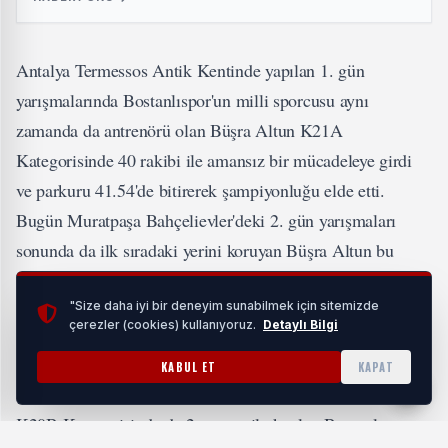
Antalya Termessos Antik Kentinde yapılan 1. gün
yarışmalarında Bostanlıspor'un milli sporcusu aynı
zamanda da antrenörü olan Büşra Altun K21A
Kategorisinde 40 rakibi ile amansız bir mücadeleye girdi
ve parkuru 41.54'de bitirerek şampiyonluğu elde etti.
Bugün Muratpaşa Bahçelievler'deki 2. gün yarışmaları
sonunda da ilk sıradaki yerini koruyan Büşra Altun bu
kategori de bir kez daha iddiasını kanıtladı.
"Size daha iyi bir deneyim sunabilmek için sitemizde
çerezler (cookies) kullanıyoruz.
Detaylı Bilgi
Bostanlısporlu genç sporcusu Eylem Vatansever E16A
Kategorisinde 56 sporcu arasında 5. sırayı alarak gelecek
KABUL ET
KAPAT
vaat ettiğini bir kez daha belgeler. 28 sporcunun yarıştığı
K20B Kategorisinde de 2 sporcu ile katılan Bostanlıspor,