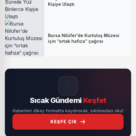
Kişiye Ulaştı
Bursa Nilüfer'de Kurtuluş Müzesi
için “ortak hafıza” çağrısı
🔥
Sıcak Gündemi
Keşfet
Haberleri dikey formatta kaydırarak, sıkılmadan oku!
KEŞFE ÇIK