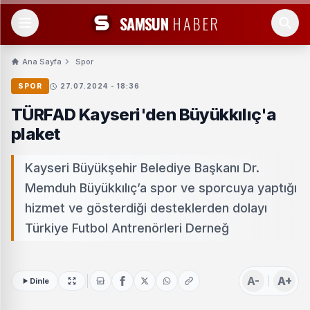
SAMSUN
HABER
Ana Sayfa
Spor
SPOR
27.07.2024 - 18:36
TÜRFAD Kayseri'den Büyükkılıç'a
plaket
Kayseri Büyükşehir Belediye Başkanı Dr.
Memduh Büyükkılıç’a spor ve sporcuya yaptığı
hizmet ve gösterdiği desteklerden dolayı
Türkiye Futbol Antrenörleri Derneğ
A-
A+
Dinle