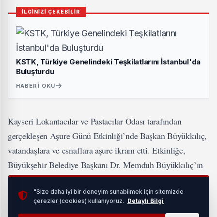
İLGİNİZİ ÇEKEBİLİR
KSTK, Türkiye Genelindeki Teşkilatlarını İstanbul'da
Buluşturdu
HABERI OKU
Kayseri Lokantacılar ve Pastacılar Odası tarafından
gerçekleşen Aşure Günü Etkinliği’nde Başkan Büyükkılıç,
vatandaşlara ve esnaflara aşure ikram etti. Etkinliğe,
Büyükşehir Belediye Başkanı Dr. Memduh Büyükkılıç’ın
yanı sıra Kayseri Valisi Gökmen Çiçek, Kayseri İl Emniyet
Müdürü Atanur Aydın, Esnaf ve Sanatkârlar Odası Başkanı
"Size daha iyi bir deneyim sunabilmek için sitemizde
çerezler (cookies) kullanıyoruz.
Detaylı Bilgi
Şeyhi Odakır ile Kayseri Lokantacılar ve Pastacılar Odası