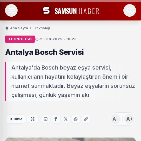
SAMSUN
HABER
Ana Sayfa
Teknoloji
TEKNOLOJI
25.08.2025 - 18:20
Antalya Bosch Servisi
Antalya'da Bosch beyaz eşya servisi,
kullanıcıların hayatını kolaylaştıran önemli bir
hizmet sunmaktadır. Beyaz eşyaların sorunsuz
çalışması, günlük yaşamın akı
A-
A+
Dinle