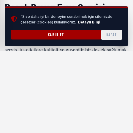
Bosch Beyaz Eşya Servisi
Nedir?
"Size daha iyi bir deneyim sunabilmek için sitemizde
çerezler (cookies) kullanıyoruz.
Detaylı Bilgi
Bosch servisi
, Bosch marka beyaz eşyaların bakım ve
KABUL ET
KAPAT
onarım hizmetlerini sunan profesyonel bir hizmettir. Bu
servis, tüketicilere kaliteli ve güvenilir bir destek sağlamak
amacıyla kurulmuştur. Bosch markası, özellikle
dayanıklılığı ve teknoloji ile ön plandadır; bu nedenle,
ürünlerin uzun ömürlü olması için düzenli bakım ve doğru
Bosch Beyaz Eşya Servisi’nin temel
müdahale önemlidir.
özellikleri şunlardır:
Alanında Uzman Ekip:
Bosch Servisi, deneyimli
teknisyenlerden oluşan bir ekip ile çalışır, bu sayede her
türlü arıza ve bakım çalışması profesyonel bir şekilde
gerçekleştirilir.