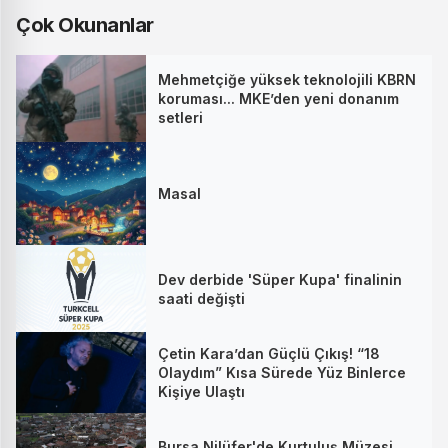
Çok Okunanlar
Mehmetçiğe yüksek teknolojili KBRN
koruması... MKE’den yeni donanım
setleri
Masal
Dev derbide 'Süper Kupa' finalinin
saati değişti
Çetin Kara’dan Güçlü Çıkış! “18
Olaydım” Kısa Sürede Yüz Binlerce
Kişiye Ulaştı
Bursa Nilüfer'de Kurtuluş Müzesi