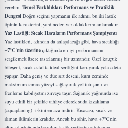
Temel Farklılıklar: Performans ve Pratiklik
verelim.
Dengesi
Doğru seçimi yapmanın ilk adımı, bu iki lastik
tipinin karakterini, yani neden var olduklarını anlamaktır.
Yaz Lastiği: Sıcak Havaların Performans Şampiyonu
Yaz lastikleri, adından da anlaşılacağı gibi, hava sıcaklığı
+7°C'nin üzerine
çıktığında en iyi performansını
sergilemek üzere tasarlanmış bir uzmandır. Özel kauçuk
bileşeni, sıcak asfaltta ideal sertliğini koruyarak yola adeta
yapışır. Daha geniş ve düz sırt deseni, kuru zeminde
maksimum temas yüzeyi sağlayarak yol tutuşunu ve
frenleme kabiliyetini zirveye taşır. Sağanak yağmurda ise
suyu etkili bir şekilde tahliye ederek suda kızaklama
(aquaplaning) riskini en aza indirir. Kısacası, sıcak ve
ılıman iklimlerin kralıdır. Ancak bu sihir, hava +7°C'nin
altına düştüğünde bozulur; lastik sertleşir ve tutunma