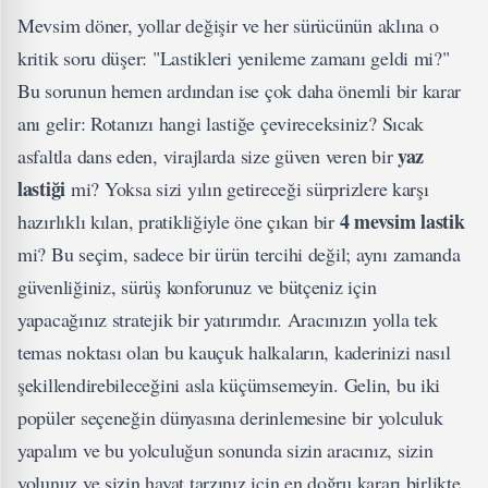
Mevsim döner, yollar değişir ve her sürücünün aklına o
kritik soru düşer: "Lastikleri yenileme zamanı geldi mi?"
Bu sorunun hemen ardından ise çok daha önemli bir karar
anı gelir: Rotanızı hangi lastiğe çevireceksiniz? Sıcak
yaz
asfaltla dans eden, virajlarda size güven veren bir
lastiği
mi? Yoksa sizi yılın getireceği sürprizlere karşı
4 mevsim lastik
hazırlıklı kılan, pratikliğiyle öne çıkan bir
mi? Bu seçim, sadece bir ürün tercihi değil; aynı zamanda
güvenliğiniz, sürüş konforunuz ve bütçeniz için
yapacağınız stratejik bir yatırımdır. Aracınızın yolla tek
temas noktası olan bu kauçuk halkaların, kaderinizi nasıl
şekillendirebileceğini asla küçümsemeyin. Gelin, bu iki
popüler seçeneğin dünyasına derinlemesine bir yolculuk
yapalım ve bu yolculuğun sonunda sizin aracınız, sizin
yolunuz ve sizin hayat tarzınız için en doğru kararı birlikte