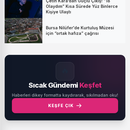
Çetin Kara’dan Güçlü Çıkış! “18
Olaydım” Kısa Sürede Yüz Binlerce
Kişiye Ulaştı
Bursa Nilüfer'de Kurtuluş Müzesi
için “ortak hafıza” çağrısı
🔥
Sıcak Gündemi
Keşfet
Haberleri dikey formatta kaydırarak, sıkılmadan oku!
KEŞFE ÇIK