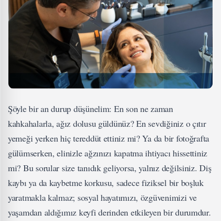
Şöyle bir an durup düşünelim: En son ne zaman
kahkahalarla, ağız dolusu güldünüz? En sevdiğiniz o çıtır
yemeği yerken hiç tereddüt ettiniz mi? Ya da bir fotoğrafta
gülümserken, elinizle ağzınızı kapatma ihtiyacı hissettiniz
mi? Bu sorular size tanıdık geliyorsa, yalnız değilsiniz. Diş
kaybı ya da kaybetme korkusu, sadece fiziksel bir boşluk
yaratmakla kalmaz; sosyal hayatımızı, özgüvenimizi ve
yaşamdan aldığımız keyfi derinden etkileyen bir durumdur.