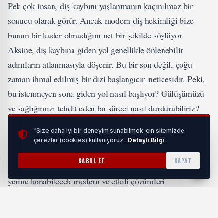
Pek çok insan, diş kaybını yaşlanmanın kaçınılmaz bir
sonucu olarak görür. Ancak modern diş hekimliği bize
bunun bir kader olmadığını net bir şekilde söylüyor.
Aksine, diş kaybına giden yol genellikle önlenebilir
adımların atlanmasıyla döşenir. Bu bir son değil, çoğu
zaman ihmal edilmiş bir dizi başlangıcın neticesidir. Peki,
bu istenmeyen sona giden yol nasıl başlıyor? Gülüşümüzü
ve sağlığımızı tehdit eden bu süreci nasıl durdurabiliriz?
izmir diş hekimi
Bu yazıda, deneyimli bir
gözüyle tüm bu
"Size daha iyi bir deneyim sunabilmek için sitemizde
soruları masaya yatıracağız. Diş kaybının sessiz
çerezler (cookies) kullanıyoruz.
Detaylı Bilgi
düşmanlarını tanıyacak, onlara karşı alabileceğiniz
KABUL ET
KAPAT
önlemleri öğrenecek ve en önemlisi, kaybedilen dişlerin
yerine konabilecek modern ve etkili çözümleri
Diş Kaybının Sessiz Düşmanları: Sorun
keşfedeceksiniz.
Nerede Başlıyor?
Dişlerimiz, vücudumuzdaki en dayanıklı