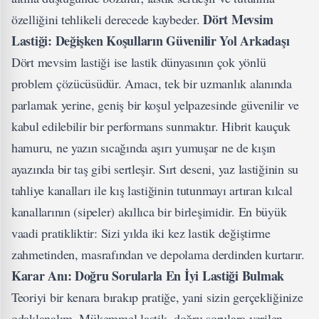
Dört Mevsim
özelliğini tehlikeli derecede kaybeder.
Lastiği: Değişken Koşulların Güvenilir Yol Arkadaşı
Dört mevsim lastiği ise lastik dünyasının çok yönlü
problem çözücüsüdür. Amacı, tek bir uzmanlık alanında
parlamak yerine, geniş bir koşul yelpazesinde güvenilir ve
kabul edilebilir bir performans sunmaktır. Hibrit kauçuk
hamuru, ne yazın sıcağında aşırı yumuşar ne de kışın
ayazında bir taş gibi sertleşir. Sırt deseni, yaz lastiğinin su
tahliye kanalları ile kış lastiğinin tutunmayı artıran kılcal
kanallarının (sipeler) akıllıca bir birleşimidir. En büyük
vaadi pratikliktir: Sizi yılda iki kez lastik değiştirme
zahmetinden, masrafından ve depolama derdinden kurtarır.
Karar Anı: Doğru Sorularla En İyi Lastiği Bulmak
Teoriyi bir kenara bırakıp pratiğe, yani sizin gerçekliğinize
odaklanalım. Mükemmel lastik, doğru sorulara verilen