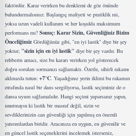
faktördür. Karar verirken bu denklemi de göz önünde
bulundurmalısınız: Başlangıç maliyeti ve pratiklik mi,
yoksa uzun vadeli kullanım ve her koşulda maksimum
Sonuç: Karar Sizin, Güvenliğiniz Bizim
performans mı?
Önceliğimiz
Gördüğünüz gibi, "en iyi lastik" diye bir şey
"sizin için en iyi lastik"
yoktur;
diye bir şey vardır. Bu
rehberin amacı, size bu kararı verirken yol gösterecek
doğru soruları sormanızı sağlamaktı. Özetle, sihirli rakamı
+7°C
aklınızda tutun:
. Yaşadığınız yerin iklimi bu rakamın
etrafında nasıl bir dans sergiliyorsa, lastik seçiminiz de o
dansa uyum sağlamalıdır. Hangi seçimi yaparsanız yapın,
unutmayın ki lastik bir masraf değil, sizin ve
sevdiklerinizin can güvenliği için yapılmış en önemli
yatırımlardan biridir. Aracınıza en uygun, en güvenilir ve
en güncel lastik seçeneklerini incelemek isterseniz,