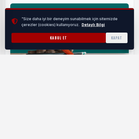
"Size daha iyi bir deneyim sunabilmek için sitemizde
çerezler (cookies) kullanıyoruz.
Detaylı Bilgi
KABUL ET
KAPAT
Avrupa Burs
HABERI OKU
Gold Küpeşte
: Zarafetin ve Dayanıklılığın Simgesi
Gold küpeşte sistemleri, yapıların iç ve dış mekanlarında
prestij ve lüks görünümü yansıtıyor. Paslanmaz çelik ya da
alüminyum üzerine uygulanan altın tonlarındaki