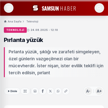
SAMSUN
HABER
Ana Sayfa
Teknoloji
TEKNOLOJI
24.08.2025 - 12:10
Pırlanta yüzük
Pırlanta yüzük, şıklığı ve zarafeti simgeleyen,
özel günlerin vazgeçilmezi olan bir
mücevherdir. İster nişan, ister evlilik teklifi için
tercih edilsin, pırlant
A-
A+
Dinle