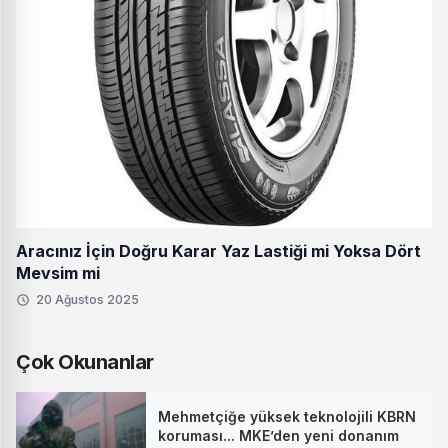
Aracınız İçin Doğru Karar Yaz Lastiği mi Yoksa Dört
Mevsim mi
20 Ağustos 2025
Çok Okunanlar
Mehmetçiğe yüksek teknolojili KBRN
koruması... MKE’den yeni donanım