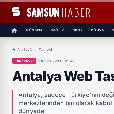
SAMSUN
HABER
GÜNDEM
SAĞLIK
SPOR
DÜNYA
Ana Sayfa
Teknoloji
07.04.2024 - 21:33
TEKNOLOJI
Antalya Web Ta
Antalya, sadece Türkiye'nin deği
merkezlerinden biri olarak kabul e
dünyada