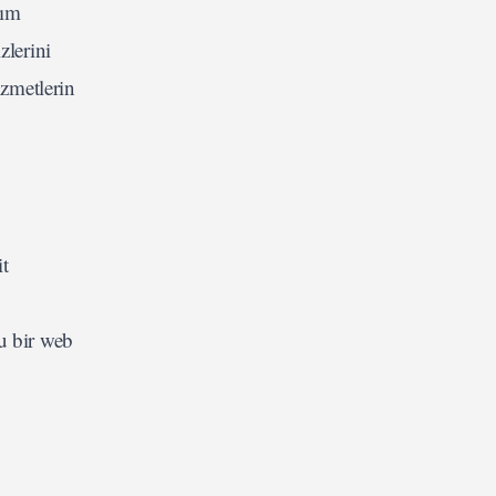
rım
zlerini
izmetlerin
t
u bir web