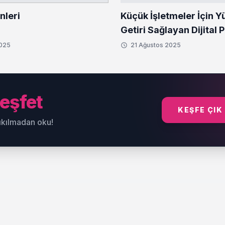
nleri
Küçük İşletmeler İçin Y
Getiri Sağlayan Dijital
Taktikleri
2025
21 Ağustos 2025
eşfet
KEŞFE ÇIK
sıkılmadan oku!