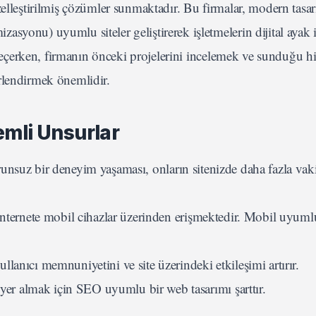
zelleştirilmiş çözümler sunmaktadır. Bu firmalar, modern tasa
yonu) uyumlu siteler geliştirerek işletmelerin dijital ayak i
ı seçerken, firmanın önceki projelerini incelemek ve sunduğu h
rlendirmek önemlidir.
nemli Unsurlar
runsuz bir deneyim yaşaması, onların sitenizde daha fazla vaki
ternete mobil cihazlar üzerinden erişmektedir. Mobil uyuml
llanıcı memnuniyetini ve site üzerindeki etkileşimi artırır.
yer almak için SEO uyumlu bir web tasarımı şarttır.