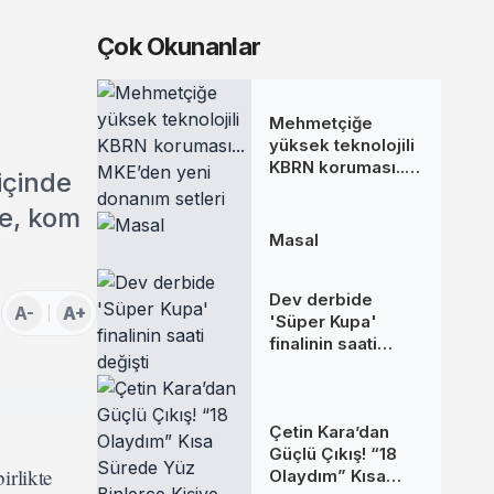
Çok Okunanlar
Mehmetçiğe
yüksek teknolojili
KBRN koruması...
içinde
MKE’den yeni
donanım setleri
de, kom
Masal
Dev derbide
A-
A+
'Süper Kupa'
finalinin saati
değişti
Çetin Kara’dan
Güçlü Çıkış! “18
irlikte
Olaydım” Kısa