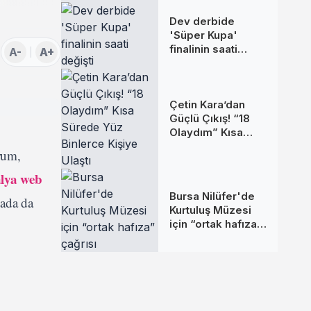
Dev derbide
'Süper Kupa'
finalinin saati
A-
A+
değişti
Çetin Kara’dan
Güçlü Çıkış! “18
Olaydım” Kısa
Sürede Yüz
rum,
Binlerce Kişiye
Ulaştı
lya web
Bursa Nilüfer'de
mada da
Kurtuluş Müzesi
için “ortak hafıza”
çağrısı