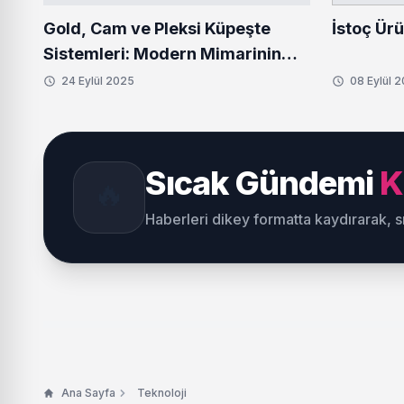
Gold, Cam ve Pleksi Küpeşte
İstoç Ürü
Sistemleri: Modern Mimarinin
Vazgeçilmezleri
24 Eylül 2025
08 Eylül 
Sıcak Gündemi
K
🔥
Haberleri dikey formatta kaydırarak, 
Ana Sayfa
Teknoloji