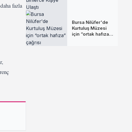
Sürede Yüz
 daha fazla
Binlerce Kişiye
Ulaştı
Bursa Nilüfer'de
Kurtuluş Müzesi
için “ortak hafıza”
çağrısı
r,
irenç