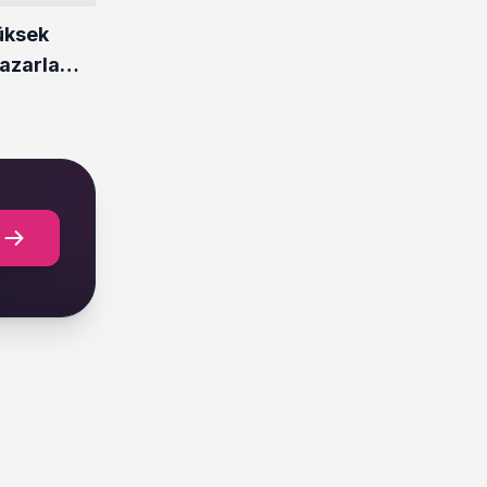
üksek
 Pazarlama