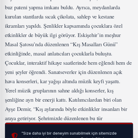
buz pateni yapma imkanı buldu. Ayrıca, meydanlarda
kurulan stantlarda sıcak çikolata, sahlep ve kestane
ikramları yapıldı. Şenlikler kapsamında çocuklara özel
etkinlikler de büyük ilgi görüyor. Eskişehir’in meşhur
Masal Şatosu’nda düzenlenen “Kış Masalları Günü”
etkinliğinde, masal anlatıcıları çocuklarla buluştu.
Çocuklar, interaktif hikaye saatlerinde hem eğlendi hem de
yeni şeyler öğrendi. Sanatseverler için düzenlenen açık
hava konserleri, kar yağışı altında müzik keyfi yaşattı.
Yerel müzik gruplarının sahne aldığı konserler, kış
şenliğine ayrı bir enerji kattı. Katılımcılardan biri olan
Ayşe Demir, “Kış aylarında böyle etkinlikler insanları bir
araya getiriyor. Şehrimizde düzenlenen bu tür
organizasyonlarla gurur duyuyorum” dedi. Belediye
"Size daha iyi bir deneyim sunabilmek için sitemizde
Başkanı, “Bu etkinlikler, Eskişehir’in bir kültür ve sanat