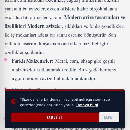
yansıtan bu avizeler, evden ofislere kadar birçok alanda
Modern avize tasarımları ve
göz alıcı bir atmosfer yaratır.
özellikleri
Modern avize
ler, şıklıkları ve fonksiyonellikleri
ile iç mekanları adeta bir sanat eserine dönüştürür. Son
yıllarda tasarım dünyasında öne çıkan bazı belirgin
özellikler şunlardır:
Farklı Malzemeler:
Metal, cam, ahşap gibi çeşitli
malzemeler kullanılarak üretilir. Bu sayede her tarza
uygun modern avize bulmak mümkündür.
Minimalist Tasarımlar:
Genellikle sade ve yalın
çizgilerle tasarlanan modern avizeler, fazla detaydan
"Size daha iyi bir deneyim sunabilmek için sitemizde
çerezler (cookies) kullanıyoruz.
Detaylı Bilgi
kaçınarak zarif bir görünüm sunar.
KABUL ET
KAPAT
Enerji Verimliliği:
LED aydınlatma kullanımıyla
enerji tasarrufu sağlar, böylece hem çevre dostu hem de