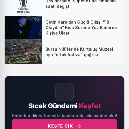
Dev derbide 'Süper Kupa' finalinin
saati değişti
Çetin Kara’dan Güçlü Çıkış! “18
Olaydım” Kısa Sürede Yüz Binlerce
Kişiye Ulaştı
Bursa Nilüfer'de Kurtuluş Müzesi
için “ortak hafıza” çağrısı
🔥
Sıcak Gündemi
Keşfet
Haberleri dikey formatta kaydırarak, sıkılmadan oku!
KEŞFE ÇIK