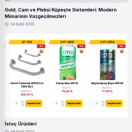
Gold, Cam ve Pleksi Küpeşte Sistemleri: Modern
Mimarinin Vazgeçilmezleri
24 Eylül 2025
İstoç Ürünleri
08 Eylül 2025