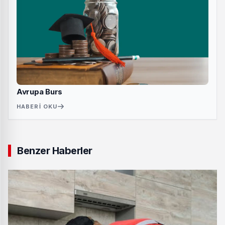
Avrupa Burs
HABERI OKU
Benzer Haberler