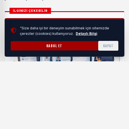
İLGİNİZİ ÇEKEBİLİR
"Size daha iyi bir deneyim sunabilmek için sitemizde
çerezler (cookies) kullanıyoruz.
Detaylı Bilgi
KABUL ET
KAPAT
Samsun İş İlanlarındaki Artış Adayların İlgisini
Çekiyor
HABERI OKU