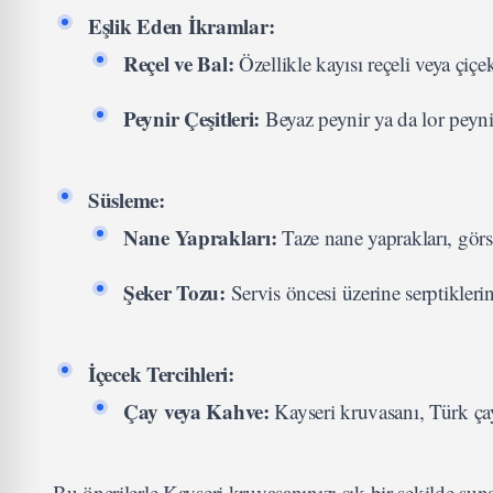
Eşlik Eden İkramlar:
Reçel ve Bal:
Özellikle kayısı reçeli veya çiç
Peynir Çeşitleri:
Beyaz peynir ya da lor peyniri
Süsleme:
Nane Yaprakları:
Taze nane yaprakları, görsel
Şeker Tozu:
Servis öncesi üzerine serptikleri
İçecek Tercihleri:
Çay veya Kahve:
Kayseri kruvasanı, Türk çayı
Bu önerilerle Kayseri kruvasanınızı şık bir şekilde sun