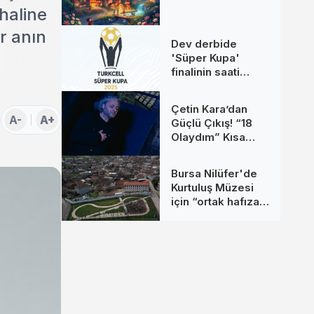
haline
r anın
Dev derbide
'Süper Kupa'
finalinin saati
değişti
Çetin Kara’dan
A-
A+
Güçlü Çıkış! “18
Olaydım” Kısa
Sürede Yüz
Binlerce Kişiye
Bursa Nilüfer'de
Ulaştı
Kurtuluş Müzesi
için “ortak hafıza”
çağrısı