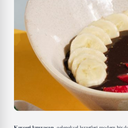
Kayseri kruvasan
, geleneksel lezzetleri modern bir do