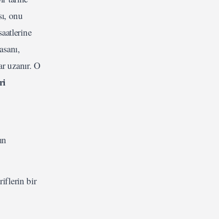
sı, onu
saatlerine
asanı,
ar uzanır. O
ri
ın
iflerin bir