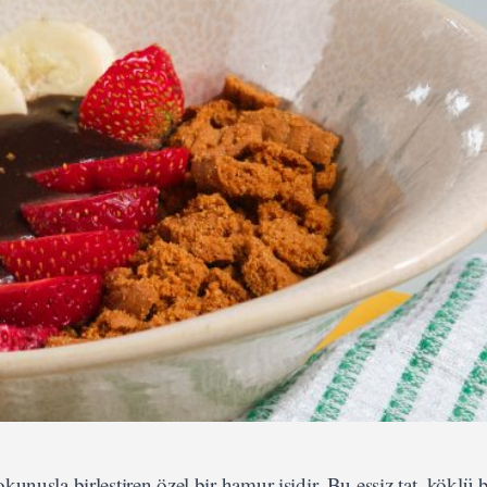
kunuşla birleştiren özel bir hamur işidir. Bu eşsiz tat, köklü b