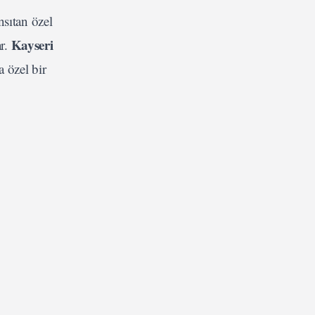
nsıtan özel
Kayseri
ar.
 özel bir