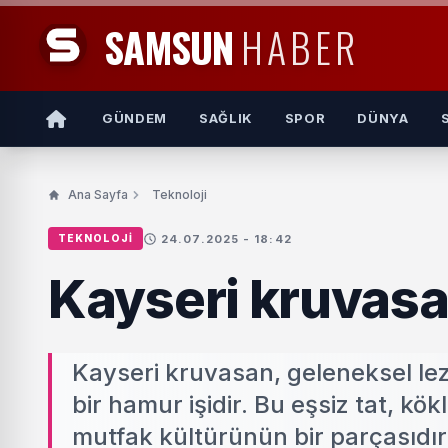
SAMSUN
HABER
GÜNDEM
SAĞLIK
SPOR
DÜNYA
Ana Sayfa
Teknoloji
24.07.2025 - 18:42
TEKNOLOJI
Kayseri kruvas
Kayseri kruvasan, geleneksel lez
bir hamur işidir. Bu eşsiz tat, kö
mutfak kültürünün bir parçasıdır