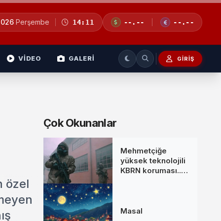
2026
Perşembe
14:11
--.--
--.--
VİDEO
GALERİ
GIRIŞ
Çok Okunanlar
Mehmetçiğe
yüksek teknolojili
KBRN koruması...
MKE’den yeni
n özel
donanım setleri
önmeyen
Masal
ış