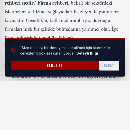
rehberi nedir?
Firma rehberi
, belirli bir sektördeki
işletmeleri ve hizmet sağlayıcıları listeleyen kapsamlı bir
kaynaktır. Genellikle, kullanıcıların ihtiyaç duyduğu
firmaları hızlı bir şekilde bulmalarına yardımcı olur. İşte
firma rehberinin temel özellikleri:
Sektörel Kategoriler
: Temizlikten inşaata, çeşitli
"Size daha iyi bir deneyim sunabilmek için sitemizde
çerezler (cookies) kullanıyoruz.
Detaylı Bilgi
sektörlerdeki firmalar özel kategoriler altında listelenir.
KABUL ET
KAPAT
İletişim Bilgileri
: Her firma için adres, telefon
numarası ve web sitesi gibi iletişim bilgileri yer alır.
Değerlendirmeler ve Yorumlar
: Kullanıcılar,
deneyimlerini paylaşarak firmalar hakkında bilgi verir,
böylece diğer kullanıcılara daha sağlıklı bir seçim
yapma fırsatı tanır.
Kullanım Kolaylığı
: Arama motorları sayesinde, belirli