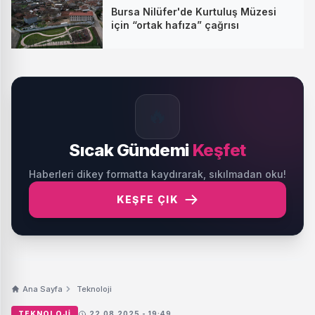
Bursa Nilüfer'de Kurtuluş Müzesi
için “ortak hafıza” çağrısı
🔥
Sıcak Gündemi
Keşfet
Haberleri dikey formatta kaydırarak, sıkılmadan oku!
KEŞFE ÇIK
Ana Sayfa
Teknoloji
TEKNOLOJI
22.08.2025 - 19:49