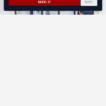
KABUL ET
KAPAT
Samsun İş İlanlarındaki Artış Adayların İlgisini
Çekiyor
HABERI OKU
Klasik metne sadık kalınarak sahnelenen Romeo ve Juliet,
aynı zamanda günümüz seyircisine hitap edecek görsel ve
sahneleme unsurlarıyla zenginleştirildi. Romeo ve Juliet
oyunu prömiyerini 24 Ekim Cuma günü Saat: 20:00’da
Manisa Büyükşehir Belediyesi Şehir Tiyatrosu Uğur