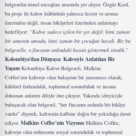
belgeselin temel mesajları arasında yer alıyor. Özgür Kızıl,
bu proje ile kahve kültürünü yalnızca lezzet ve aroma
üzerinden değil, insan hikâyeleri üzerinden anlatmayı
hedefliyor:
“Kahve sadece içilen bir şey değil; kimi zaman
bir annenin umudu, kimi zaman bir çocuğun hayali. Biz bu
belgeselle, o fincanın ardındaki hayatı göstermek istedik.”
Kolombiya’dan Dünyaya: Kahveyle Anlatılan Bir
Yaşam
Kolombiya Kahve Belgeseli,
Malkins
Coffee’nin
kahveye olan bakışının bir yansıması olarak;
kültürel farkındalık, toplumsal sorumluluk ve insana
dokunan anlatım diliyle öne çıkıyor. Yakında izleyiciyle
buluşacak olan belgesel, “her fincanın ardında bir hikâye
vardır” diyerek, kahvenin kalbine doğru bir yolculuğa davet
Malkins Coffee’nin Vizyonu
ediyor.
Malkins Coffee,
kahveye olan tutkusunu sosyal sorumluluk ve toplumsal