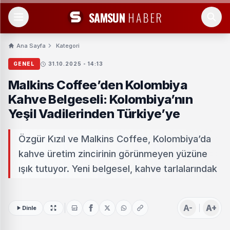
SAMSUN
HABER
Ana Sayfa
Kategori
GENEL
31.10.2025 - 14:13
Malkins Coffee’den Kolombiya
Kahve Belgeseli: Kolombiya’nın
Yeşil Vadilerinden Türkiye’ye
Özgür Kızıl ve Malkins Coffee, Kolombiya’da
kahve üretim zincirinin görünmeyen yüzüne
ışık tutuyor. Yeni belgesel, kahve tarlalarındak
A-
A+
Dinle