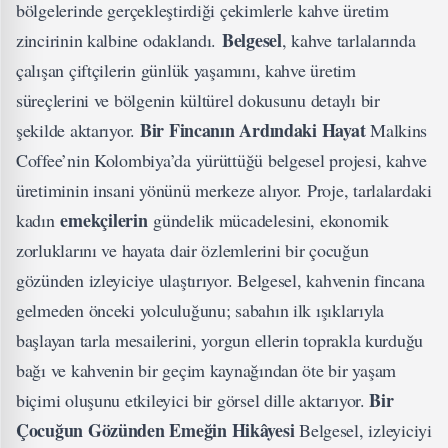
bölgelerinde gerçekleştirdiği çekimlerle kahve üretim
Belgesel
zincirinin kalbine odaklandı.
, kahve tarlalarında
çalışan çiftçilerin günlük yaşamını, kahve üretim
süreçlerini ve bölgenin kültürel dokusunu detaylı bir
Bir Fincanın Ardındaki Hayat
şekilde aktarıyor.
Malkins
Coffee’nin Kolombiya’da yürüttüğü belgesel projesi, kahve
üretiminin insani yönünü merkeze alıyor. Proje, tarlalardaki
emekçilerin
kadın
gündelik mücadelesini, ekonomik
zorluklarını ve hayata dair özlemlerini bir çocuğun
gözünden izleyiciye ulaştırıyor. Belgesel, kahvenin fincana
gelmeden önceki yolculuğunu; sabahın ilk ışıklarıyla
başlayan tarla mesailerini, yorgun ellerin toprakla kurduğu
bağı ve kahvenin bir geçim kaynağından öte bir yaşam
Bir
biçimi oluşunu etkileyici bir görsel dille aktarıyor.
Çocuğun Gözünden Emeğin Hikâyesi
Belgesel, izleyiciyi