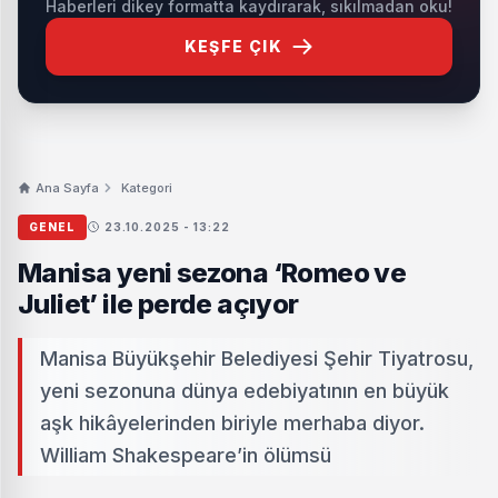
Haberleri dikey formatta kaydırarak, sıkılmadan oku!
KEŞFE ÇIK
Ana Sayfa
Kategori
GENEL
23.10.2025 - 13:22
Manisa yeni sezona ‘Romeo ve
Juliet’ ile perde açıyor
Manisa Büyükşehir Belediyesi Şehir Tiyatrosu,
yeni sezonuna dünya edebiyatının en büyük
aşk hikâyelerinden biriyle merhaba diyor.
William Shakespeare’in ölümsü