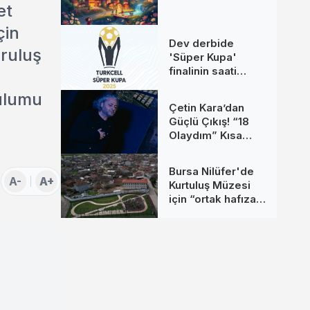
et
çin
Dev derbide
uruluş
'Süper Kupa'
finalinin saati
değişti
rulumu
Çetin Kara’dan
Güçlü Çıkış! “18
Olaydım” Kısa
Sürede Yüz
Binlerce Kişiye
Bursa Nilüfer'de
Ulaştı
A-
A+
Kurtuluş Müzesi
için “ortak hafıza”
çağrısı