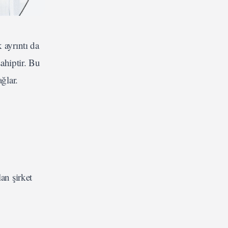
 ayrıntı da
sahiptir. Bu
ğlar.
lan şirket