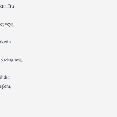
ktır. Bu
ket veya
rketin
a sözleşmesi,
lidir.
 işlem,