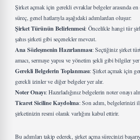
Şirket açmak için gerekli evraklar belgeler arasında e
süreç, genel hatlarıyla aşağıdaki adımlardan oluşur:
Şirket Türünün Belirlenmesi
: Öncelikle hangi tür şi
şahıs şirketi gibi seçenekler mevcut.
Ana Sözleşmenin Hazırlanması
: Seçtiğiniz şirket t
amacı, sermaye yapısı ve yönetim şekli gibi bilgiler yer
Gerekli Belgelerin Toplanması
: Şirket açmak için ger
gerekli izinler ve diğer belgeler yer alır.
Noter Onayı
: Hazırladığınız belgelerin noter onayı al
Ticaret Siciline Kaydolma
: Son adım, belgelerinizi i
şirketinizin resmi olarak varlığını kabul ettirir.
Bu adımları takip ederek, şirket açma sürecinizi başarı