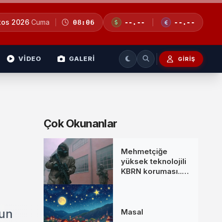
tos 2026
Cuma
08:06
--.--
--.--
VİDEO
GALERİ
GIRIŞ
Çok Okunanlar
Mehmetçiğe
yüksek teknolojili
KBRN koruması...
MKE’den yeni
donanım setleri
nun
Masal