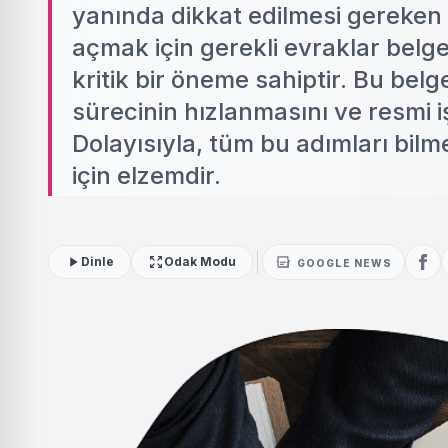
yanında dikkat edilmesi gereken p
açmak için gerekli evraklar belge
kritik bir öneme sahiptir. Bu belg
sürecinin hızlanmasını ve resmi i
Dolayısıyla, tüm bu adımları bilm
için elzemdir.
Dinle
Odak Modu
GOOGLE NEWS