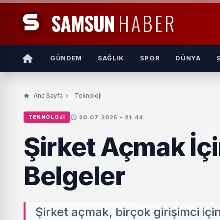
SAMSUN
HABER
GÜNDEM
SAĞLIK
SPOR
DÜNYA
Ana Sayfa
Teknoloji
20.07.2025 - 21:44
TEKNOLOJI
Şirket Açmak İçi
Belgeler
Şirket açmak, birçok girişimci iç