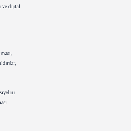
ve dijital
nması,
dırılar,
siyelini
ması