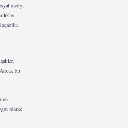
 sosyal medya
mlikler
açabilir.
şaklar,
. Ancak bu
lenen
ygın olarak