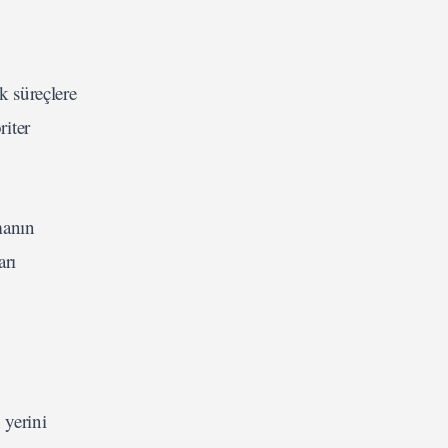
k süreçlere
riter
manın
arı
 yerini