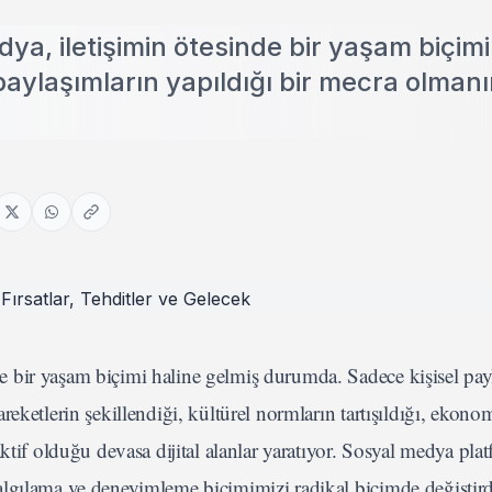
, iletişimin ötesinde bir yaşam biçimi
aylaşımların yapıldığı bir mecra olman
 bir yaşam biçimi haline gelmiş durumda. Sadece kişisel pay
eketlerin şekillendiği, kültürel normların tartışıldığı, ekono
tif olduğu devasa dijital alanlar yaratıyor. Sosyal medya plat
lgılama ve deneyimleme biçimimizi radikal biçimde değiştird