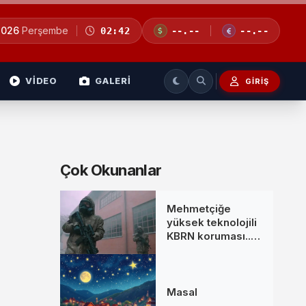
2026
Perşembe
02:42
--.--
--.--
VİDEO
GALERİ
GIRIŞ
Çok Okunanlar
Mehmetçiğe
yüksek teknolojili
KBRN koruması...
MKE’den yeni
donanım setleri
Masal