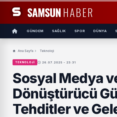
SAMSUN
HABER
GÜNDEM
SAĞLIK
SPOR
DÜNYA
Ana Sayfa
Teknoloji
26.07.2025 - 23:31
TEKNOLOJI
Sosyal Medya ve 
Dönüştürücü Güc
Tehditler ve Ge