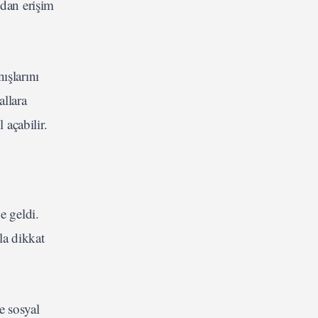
udan erişim
ışlarını
allara
 açabilir.
e geldi.
la dikkat
e sosyal