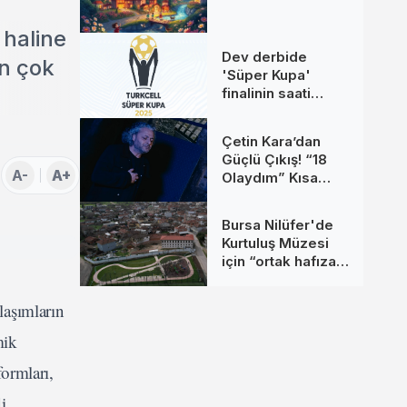
 haline
Dev derbide
ın çok
'Süper Kupa'
finalinin saati
değişti
Çetin Kara’dan
Güçlü Çıkış! “18
A-
A+
Olaydım” Kısa
Sürede Yüz
Binlerce Kişiye
Bursa Nilüfer'de
Ulaştı
Kurtuluş Müzesi
için “ortak hafıza”
çağrısı
laşımların
mik
formları,
i.