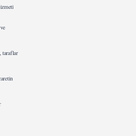
hizmeti
 ve
 taraflar
caretin
r