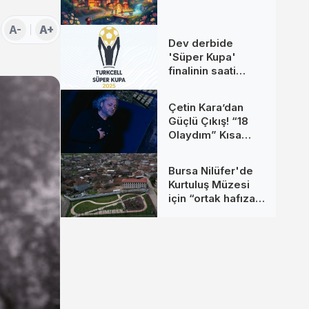
A-
A+
Dev derbide
'Süper Kupa'
finalinin saati
değişti
Çetin Kara’dan
Güçlü Çıkış! “18
Olaydım” Kısa
Sürede Yüz
Binlerce Kişiye
Bursa Nilüfer'de
Ulaştı
Kurtuluş Müzesi
için “ortak hafıza”
çağrısı