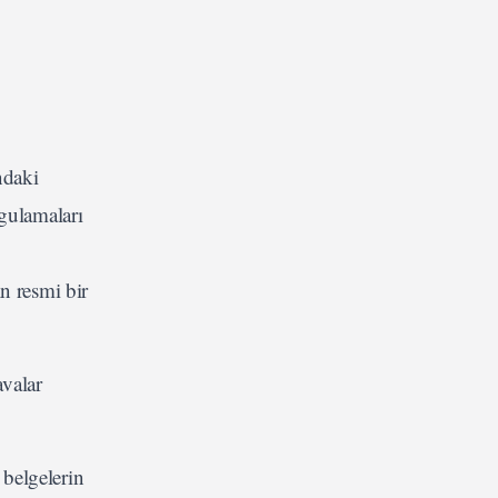
ndaki
ygulamaları
n resmi bir
valar
 belgelerin