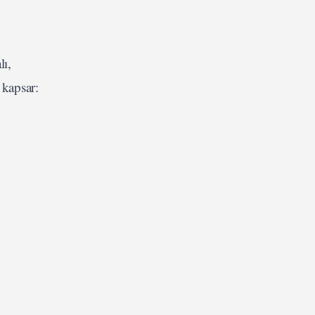
lı,
 kapsar: