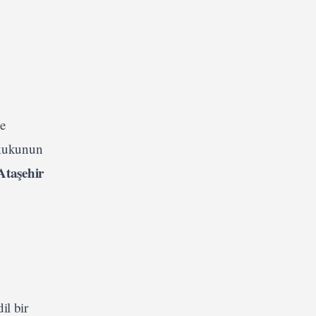
le
hukukunun
Ataşehir
il bir