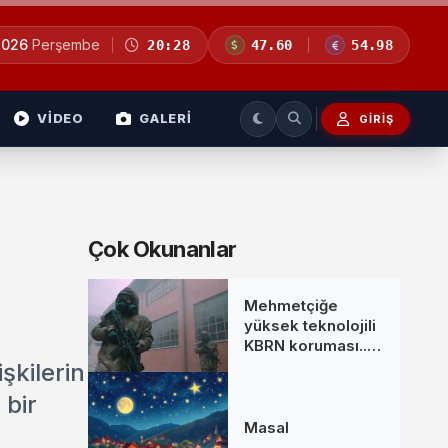
2026
Perşembe
20:28
47.60
54.98
VİDEO
GALERİ
GIRIŞ
Çok Okunanlar
Mehmetçiğe
yüksek teknolojili
KBRN koruması...
MKE’den yeni
şkilerin
donanım setleri
 bir
Masal